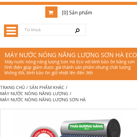
[0] Sản phẩm
MÁY NƯỚC NÓNG NĂNG LƯỢNG SƠN HÀ ECO
Máy nước nóng năng lượng Sơn Hà Eco với bình bảo ôn bằng sơn
tĩnh điện giúp giảm được giá thành sản phẩm nhưng chất lượng
không đổi, bình bảo ôn giữ nhiệt lên đến 36h
TRANG CHỦ
/
SẢN PHẨM KHÁC
/
MÁY NƯỚC NÓNG NĂNG LƯỢNG
/
MÁY NƯỚC NÓNG NĂNG LƯỢNG SƠN HÀ