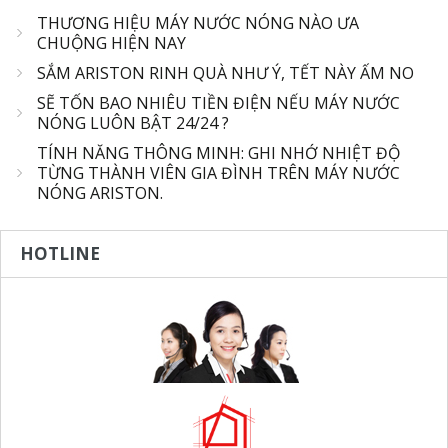
THƯƠNG HIỆU MÁY NƯỚC NÓNG NÀO ƯA
CHUỘNG HIỆN NAY
SẮM ARISTON RINH QUÀ NHƯ Ý, TẾT NÀY ẤM NO
SẼ TỐN BAO NHIÊU TIỀN ĐIỆN NẾU MÁY NƯỚC
NÓNG LUÔN BẬT 24/24 ?
TÍNH NĂNG THÔNG MINH: GHI NHỚ NHIỆT ĐỘ
TỪNG THÀNH VIÊN GIA ĐÌNH TRÊN MÁY NƯỚC
NÓNG ARISTON.
HOTLINE