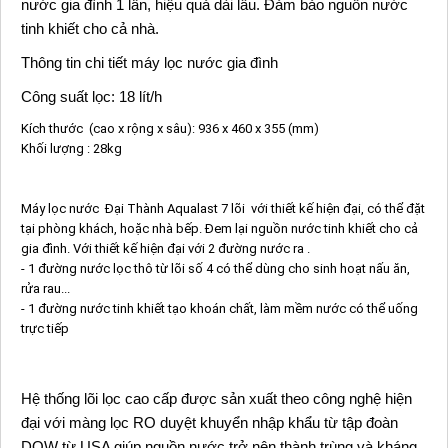
nước gia đình 1 lần, hiệu quả dài lâu. Đảm bảo nguồn nước
tinh khiết cho cả nhà.
Thông tin chi tiết máy lọc nước gia đình
Công suất lọc: 18 lít/h
Kích thước (cao x rộng x sâu): 936 x 460 x 355 (mm)
Khối lượng : 28kg
Máy lọc nước Đại Thành Aqualast 7 lõi với thiết kế hiện đại, có thể đặt
tại phòng khách, hoặc nhà bếp. Đem lại nguồn nước tinh khiết cho cả
gia đình. Với thiết kế hiện đại với 2 đường nước ra .
- 1 đường nước lọc thô từ lõi số 4 có thể dùng cho sinh hoạt nấu ăn,
rửa rau...
- 1 đường nước tinh khiết tạo khoán chất, làm mềm nước có thể uống
trực tiếp
Hệ thống lõi lọc cao cấp được sản xuất theo công nghệ hiện
đại với màng lọc RO duyệt khuyển nhập khẩu từ tập đoàn
DOW từ USA giúp nguồn nước trở nên thành trùng và kháng