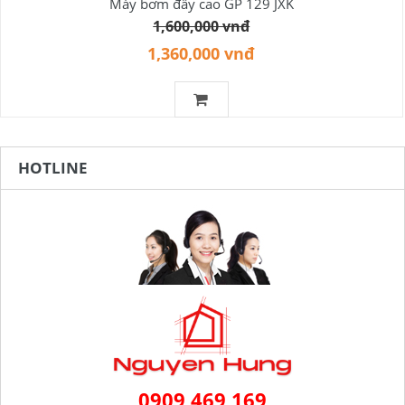
Máy bơm đẩy cao GP 129 JXK
1,600,000 vnđ
1,360,000 vnđ
HOTLINE
0909 469 169