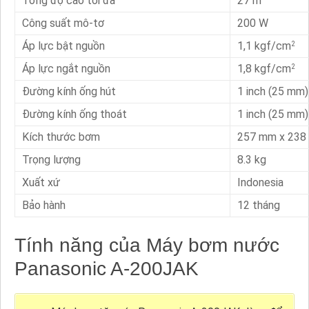
Tổng độ cao tối đa
27 m
Công suất mô-tơ
200 W
Áp lực bật nguồn
1,1 kgf/cm
2
Áp lực ngắt nguồn
1,8 kgf/cm
2
Đường kính ống hút
1 inch (25 mm)
Đường kính ống thoát
1 inch (25 mm)
Kích thước bơm
257 mm x 238
Trọng lượng
8.3 kg
Xuất xứ
Indonesia
Bảo hành
12 tháng
Tính năng của Máy bơm nước
Panasonic A-200JAK