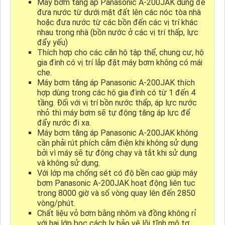
Máy bơm tăng áp Panasonic A-200JAK dùng để
đưa nước từ dưới mặt đất lên các nóc tòa nhà
hoặc đưa nước từ các bồn đến các vị trí khác
nhau trong nhà (bồn nước ở các vị trí thấp, lực
đẩy yếu)
Thích hợp cho các căn hộ tập thể, chung cư, hộ
gia đình có vị trí lắp đặt máy bơm không có mái
che.
Máy bơm tăng áp Panasonic A-200JAK thích
hợp dùng trong các hộ gia đình có từ 1 đến 4
tầng. Đối với vị trí bồn nước thấp, áp lực nước
nhỏ thì máy bơm sẽ tự động tăng áp lực để
đẩy nước đi xa.
Máy bơm tăng áp Panasonic A-200JAK không
cần phải rút phích cắm điện khi không sử dụng
bởi vì máy sẽ tự động chạy và tắt khi sử dụng
và không sử dụng.
Với lớp mạ chống sét có độ bền cao giúp máy
bơm Panasonic A-200JAK hoạt động liên tục
trong 8000 giờ và số vòng quay lên đến 2850
vòng/phút.
Chất liệu vỏ bơm bằng nhôm và đồng không rỉ
với hai lớp bọc cách ly bảo vệ lõi tĩnh mô tơ